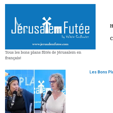
Aller
au
contenu
H
C
Tous les bons plans fûtés de Jérusalem en
français!
Les Bons Pla