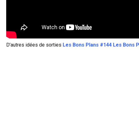
D’autres idées de sorties
Les Bons Plans #144
Les Bons P