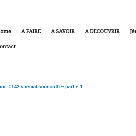
ome
A FAIRE
A SAVOIR
A DECOUVRIR
Jé
ontact
ns #142 spécial souccoth – partie 1