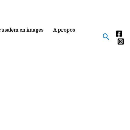
rusalem en images
A propos
Recher