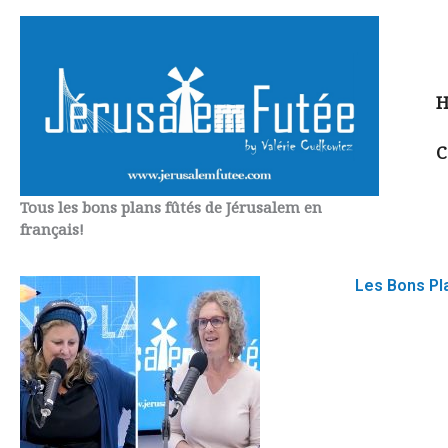
Aller
au
contenu
H
C
Tous les bons plans fûtés de Jérusalem en
français!
Les Bons Pl