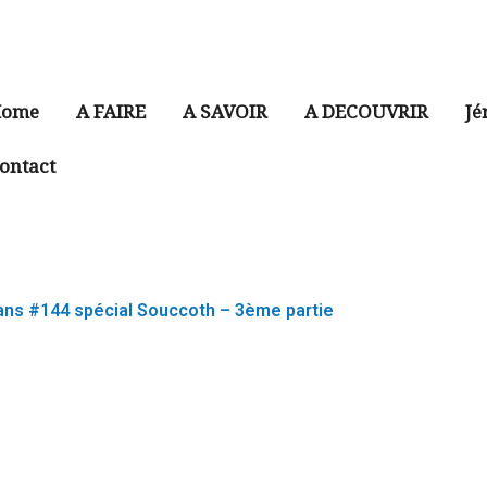
ome
A FAIRE
A SAVOIR
A DECOUVRIR
Jé
ontact
ans #144 spécial Souccoth – 3ème partie