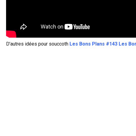
D’autres idées pour souccoth
Les Bons Plans #143
Les Bo