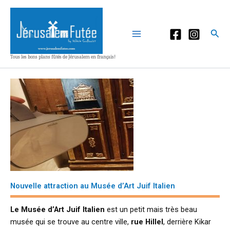
Aller
au
contenu
Rec
Tous les bons plans fûtés de Jérusalem en français!
Nouvelle attraction au Musée d’Art Juif Italien
Le Musée d’Art Juif Italien
est un petit mais très beau
musée qui se trouve au centre ville,
rue Hillel
, derrière Kikar