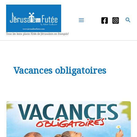
Aller
au
contenu
Rec
Tous les bons plans fûtés de Jérusalem en français!
Vacances obligatoires