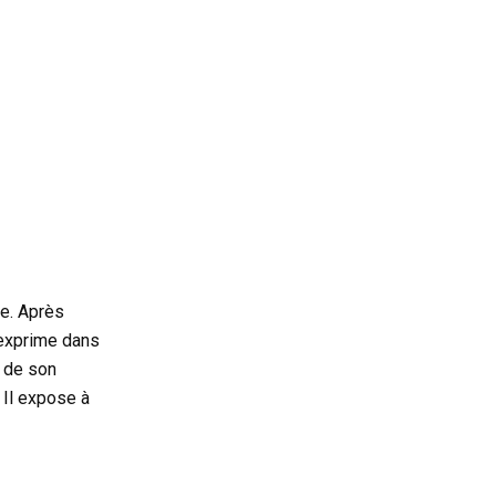
ne. Après
l exprime dans
n de son
. Il expose à