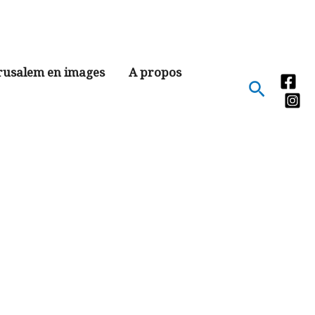
rusalem en images
A propos
Recher