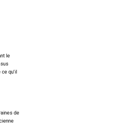
nt le
ssus
ce qu’il
raines de
ncienne