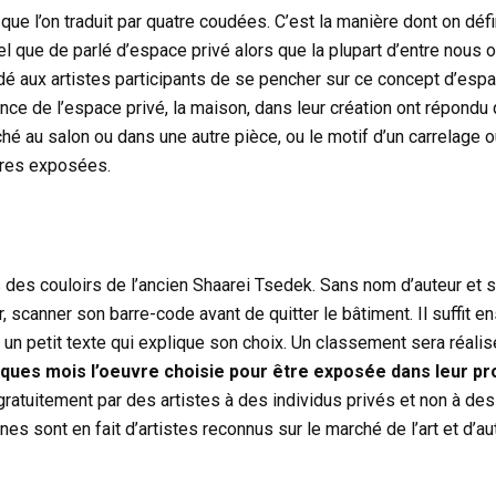
que l’on traduit par quatre coudées. C’est la manière dont on défi
el que de parlé d’espace privé alors que la plupart d’entre nous o
é aux artistes participants de se pencher sur ce concept d’espa
tance de l’espace privé, la maison, dans leur création ont répondu
hé au salon ou dans une autre pièce, ou le motif d’un carrelage o
uvres exposées.
des couloirs de l’ancien Shaarei Tsedek. Sans nom d’auteur et sa
r, scanner son barre-code avant de quitter le bâtiment. Il suffit e
 un petit texte qui explique son choix. Un classement sera réali
lques mois l’oeuvre choisie pour être exposée dans leur pr
ratuitement par des artistes à des individus privés et non à des
sont en fait d’artistes reconnus sur le marché de l’art et d’aut