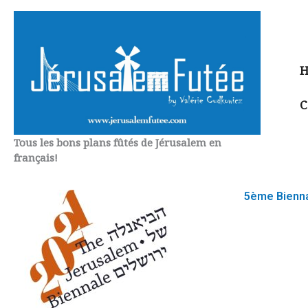
Aller
au
contenu
H
C
Tous les bons plans fûtés de Jérusalem en
français!
5ème Bienna