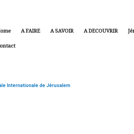
ome
A FAIRE
A SAVOIR
A DECOUVRIR
Jé
ontact
le Internationale de Jérusalem