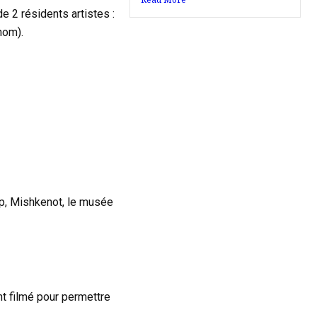
de 2 résidents artistes :
 nom).
op, Mishkenot, le musée
t filmé pour permettre