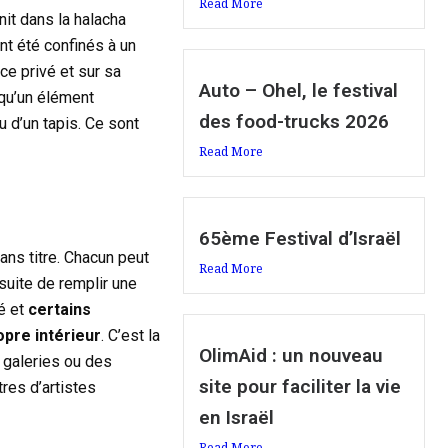
Read More
nit dans la halacha
nt été confinés à un
ce privé et sur sa
Auto – Ohel, le festival
 qu’un élément
des food-trucks 2026
u d’un tapis. Ce sont
Read More
65ème Festival d’Israël
ns titre. Chacun peut
Read More
nsuite de remplir une
sé et
certains
opre intérieur
. C’est la
OlimAid : un nouveau
 galeries ou des
site pour faciliter la vie
res d’artistes
en Israël
Read More