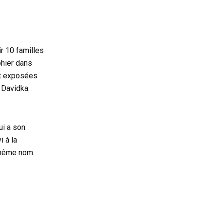
ir 10 familles
phier dans
nt exposées
m Davidka.
ui a son
i à la
 même nom.