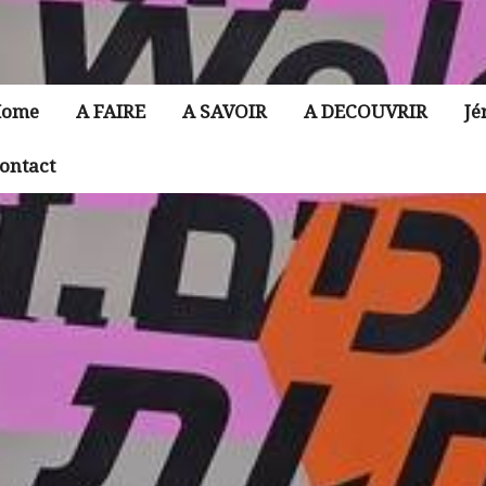
ome
A FAIRE
A SAVOIR
A DECOUVRIR
Jé
ontact