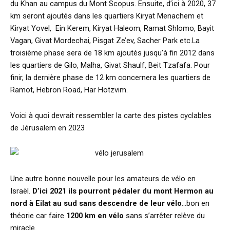
du Khan au campus du Mont Scopus. Ensuite, d’ici à 2020, 37
km seront ajoutés dans les quartiers Kiryat Menachem et
Kiryat Yovel, Ein Kerem, Kiryat Haleom, Ramat Shlomo, Bayit
Vagan, Givat Mordechai, Pisgat Ze’ev, Sacher Park etc.La
troisième phase sera de 18 km ajoutés jusqu’à fin 2012 dans
les quartiers de Gilo, Malha, Givat Shaulf, Beit Tzafafa. Pour
finir, la dernière phase de 12 km concernera les quartiers de
Ramot, Hebron Road, Har Hotzvim.
Voici à quoi devrait ressembler la carte des pistes cyclables
de Jérusalem en 2023
Une autre bonne nouvelle pour les amateurs de vélo en
Israël.
D’ici 2021 ils pourront pédaler du mont Hermon au
nord à Eilat au sud sans descendre de leur vélo
…bon en
théorie car faire
1200 km en vélo
sans s’arrêter relève du
miracle.