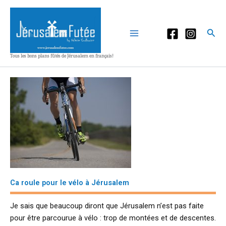
Aller
au
contenu
Rec
Tous les bons plans fûtés de Jérusalem en français!
Ca roule pour le vélo à Jérusalem
Je sais que beaucoup diront que Jérusalem n’est pas faite
pour être parcourue à vélo : trop de montées et de descentes.