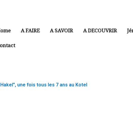
ome
A FAIRE
A SAVOIR
A DECOUVRIR
Jé
ontact
akel", une fois tous les 7 ans au Kotel