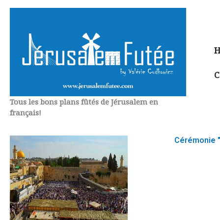
Aller
au
contenu
H
C
Tous les bons plans fûtés de Jérusalem en
français!
Cérémonie "H