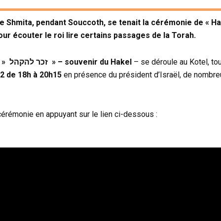
 de Shmita, pendant Souccoth, se tenait la cérémonie de « Hak
r écouter le roi lire certains passages de la Torah.
une cérémonie de » זכר להקהל » – souvenir du Hakel
– se déroule au Kotel, tous
2 de 18h à 20h15
en présence du président d’Israël, de nombre
érémonie en appuyant sur le lien ci-dessous :