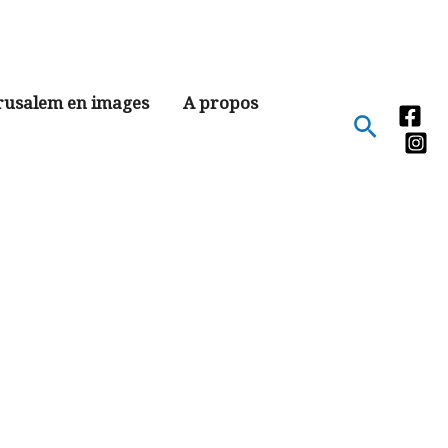
rusalem en images
A propos
Recher