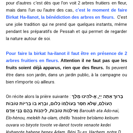
pour d’autres c’est dès que l’on voit 2 arbres fruitiers en fleur,
mais dans l’un ou l’autre des cas,
c’est le moment de faire
C’est
Birkat Ha-Ilanot, la bénédiction des arbres en fleurs.
une jolie tradition qui ne prend que quelques instants, même
pendant les préparatifs de Pessah et qui permet de regarder
la nature autour de soi.
Pour faire la birkat ha-ilanot il faut être en présence de 2
arbres fruitiers en fleurs.
Attention il ne faut pas que les
Ils peuvent
fruits soient déjà apparus, rien que des fleurs.
être dans son jardin, dans un jardin public, à la campagne ou
bien n’importe où ailleurs.
On récite alors la prière suivante :
בָּרוּךְ אַתָּה יְיָ, אֱ‑לֹהֵינוּ מֶלֶךְ
הָעוֹלָם, שֶׁלֹּא חִסֵּר בְּעוֹלָמוֹ כְּלוּם, וּבָרָא בוֹ בְּרִיּוֹת טוֹבוֹת
וְאִילָנוֹת טוֹבוֹת, לֵיהָנוֹת בָּהֶם בְּנֵי אָדָם
Baroukh ata Ado-naï,
Elo-hènou, melekh ha‑olam, chéllo ‘hissère be’olamo keloum
ouvara vo biryote tovote ve-ilanot tovote venaote kedei
léyhanote bahene beney Adam.
Béni Tu es, Hachem, notre D.