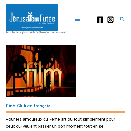
Aller
au
contenu
Rec
Tous les bons plans fûtés de Jérusalem en français!
Ciné-Club en français
Pour les amoureux du 7ème art ou tout simplement pour
ceux qui veulent passer un bon moment tout en se