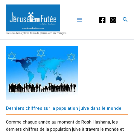
Aller
au
contenu
Rec
Tous les bons plans fûtés de Jérusalem en français!
Derniers chiffres sur la population juive dans le monde
Comme chaque année au moment de Rosh Hashana, les
derniers chiffres de la population juive à travers le monde et