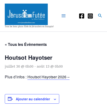
Aller
au
contenu
Rec
Tous les bons plans fûtés de Jérusalem en français!
« Tous les Évènements
Houtsot Hayotser
juillet 30 @ 0h00
-
août 13 @ 0h00
Plus d’infos :
Houtsot Hayotser 2026 –
Ajouter au calendrier