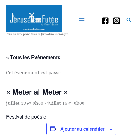
Aller
au
contenu
Rec
Tous les bons plans fûtés de Jérusalem en français!
« Tous les Évènements
Cet évènement est passé.
« Meter al Meter »
juillet 13 @ 0h00
-
juillet 16 @ 0h00
Festival de poésie
Ajouter au calendrier