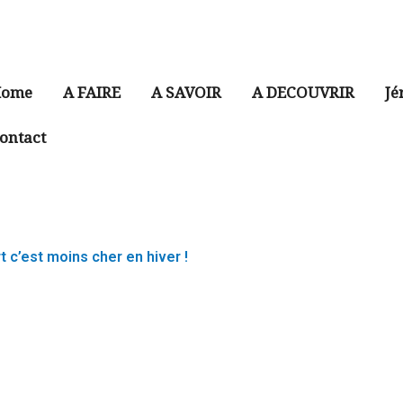
ome
A FAIRE
A SAVOIR
A DECOUVRIR
Jé
ontact
 c’est moins cher en hiver !