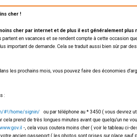
ins cher !
moins cher par internet et de plus il est généralement plus r
ns partent en vacances et se rendent compte à cette occasion qu
lus important de demande. Cela se traduit aussi bien sûr par des
n dans les prochains mois, vous pouvez faire des économies d’ar
s :
om/#!/home/signin/
ou par téléphone au * 3450 ( vous devrez ut
ar cela prend de très longues minutes avant que quelqu’un ne vo
/www.gov.il
-, cela vous coutera moins cher ( voir le tableau ci-d
votre ancien passeport ( les photos sont prises sur place sauf 