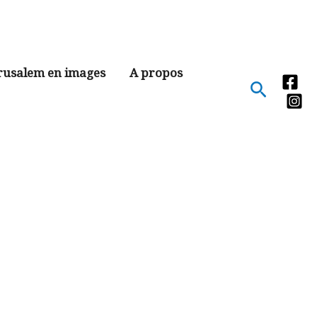
rusalem en images
A propos
Recher