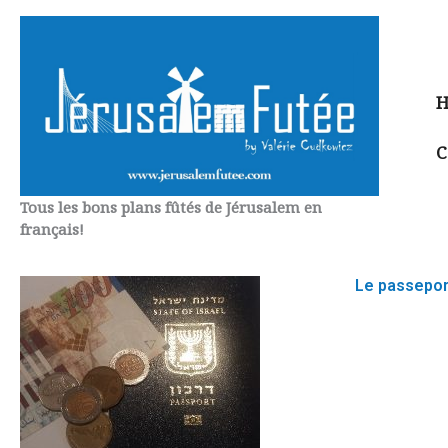
Aller
au
contenu
H
C
Tous les bons plans fûtés de Jérusalem en
français!
Le passeport