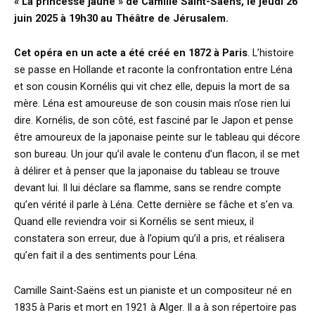
« La princesse jaune » de Camille Saint-Säens, le jeudi 26
juin 2025 à 19h30 au Théâtre de Jérusalem.
Cet opéra en un acte a été créé en 1872 à Paris
. L’histoire
se passe en Hollande et raconte la confrontation entre Léna
et son cousin Kornélis qui vit chez elle, depuis la mort de sa
mère. Léna est amoureuse de son cousin mais n’ose rien lui
dire. Kornélis, de son côté, est fasciné par le Japon et pense
être amoureux de la japonaise peinte sur le tableau qui décore
son bureau. Un jour qu’il avale le contenu d’un flacon, il se met
à délirer et à penser que la japonaise du tableau se trouve
devant lui. Il lui déclare sa flamme, sans se rendre compte
qu’en vérité il parle à Léna. Cette dernière se fâche et s’en va.
Quand elle reviendra voir si Kornélis se sent mieux, il
constatera son erreur, due à l’opium qu’il a pris, et réalisera
qu’en fait il a des sentiments pour Léna.
Camille Saint-Saëns est un pianiste et un compositeur né en
1835 à Paris et mort en 1921 à Alger. Il a à son répertoire pas