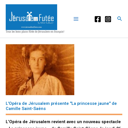
Aller
au
contenu
Rec
Tous les bons plans fûtés de Jérusalem en français!
L'Opéra de Jérusalem présente "La princesse jaune" de
Camille Saint-Saëns
L’Opéra de Jérusalem revient avec un nouveau spectacle