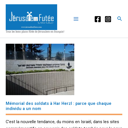
Aller
au
contenu
Rec
Tous les bons plans fûtés de Jérusalem en français!
Mémorial des soldats à Har Herzl : parce que chaque
individu a un nom
C’est la nouvelle tendance, du moins en Israël, dans les sites