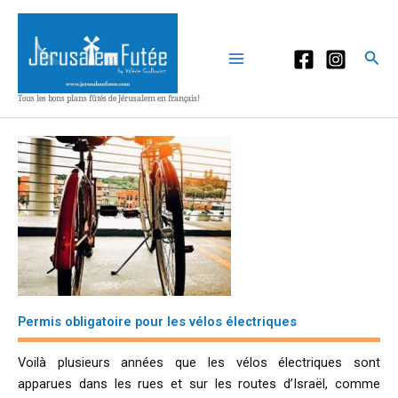
Aller
au
contenu
Rec
Tous les bons plans fûtés de Jérusalem en français!
Permis obligatoire pour les vélos électriques
Voilà plusieurs années que les vélos électriques sont
apparues dans les rues et sur les routes d’Israël, comme