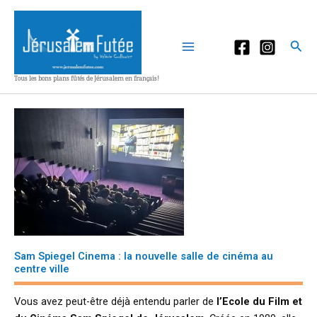
Aller
au
contenu
Rec
Tous les bons plans fûtés de Jérusalem en français!
Sam Spiegel Cinema : la nouvelle salle de cinéma au
centre ville
Vous avez peut-être déjà entendu parler de
l’Ecole du Film et