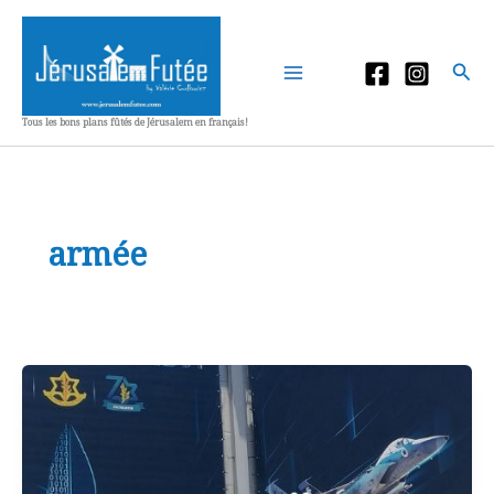
Aller
au
contenu
Rec
Tous les bons plans fûtés de Jérusalem en français!
armée