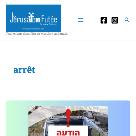
Aller
au
contenu
Rec
Tous les bons plans fûtés de Jérusalem en français!
arrêt