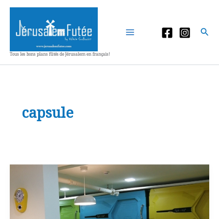
Aller
au
contenu
Rec
Tous les bons plans fûtés de Jérusalem en français!
capsule