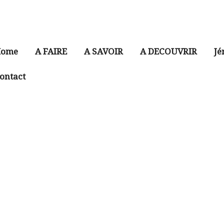
ome
A FAIRE
A SAVOIR
A DECOUVRIR
Jé
ontact