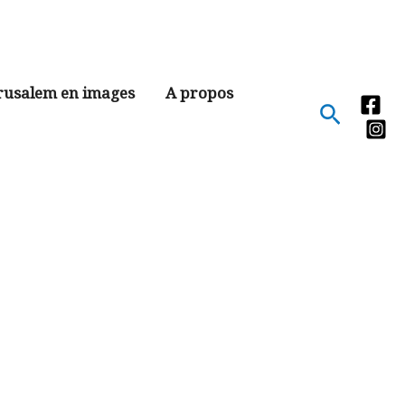
rusalem en images
A propos
Recher