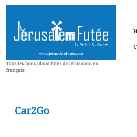
Aller
au
contenu
H
C
Tous les bons plans fûtés de Jérusalem en
français!
Car2Go