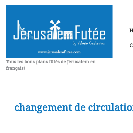
Aller
au
contenu
H
C
Tous les bons plans fûtés de Jérusalem en
français!
changement de circulati