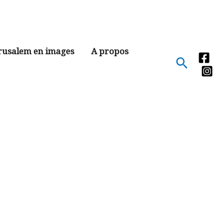
rusalem en images
A propos
Recher