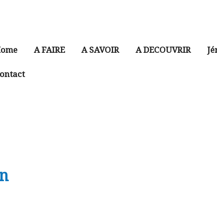
ome
A FAIRE
A SAVOIR
A DECOUVRIR
Jé
ontact
on