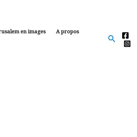
rusalem en images
A propos
Recher