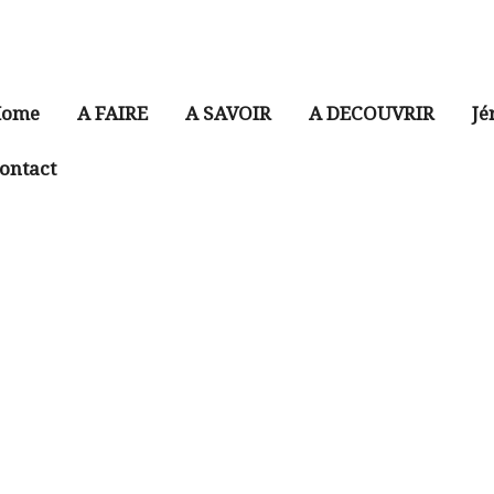
ome
A FAIRE
A SAVOIR
A DECOUVRIR
Jé
ontact