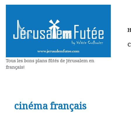
Aller
au
contenu
H
C
Tous les bons plans fûtés de Jérusalem en
français!
cinéma français