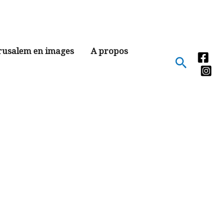
rusalem en images
A propos
Recher