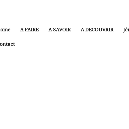
ome
A FAIRE
A SAVOIR
A DECOUVRIR
Jé
ontact