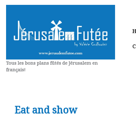
Aller
au
contenu
H
C
Tous les bons plans fûtés de Jérusalem en
français!
Eat and show