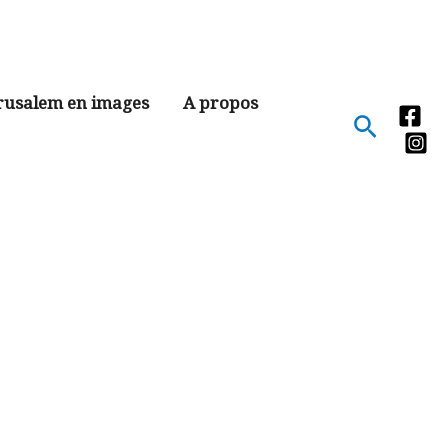
rusalem en images
A propos
Recher