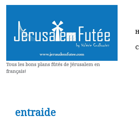
Aller
au
contenu
H
C
Tous les bons plans fûtés de Jérusalem en
français!
entraide