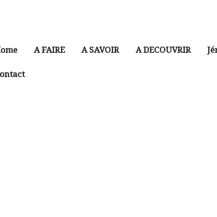
ome
A FAIRE
A SAVOIR
A DECOUVRIR
Jé
ontact