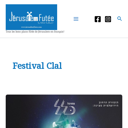
Aller
au
contenu
Rec
Tous les bons plans fûtés de Jérusalem en français!
Festival Clal