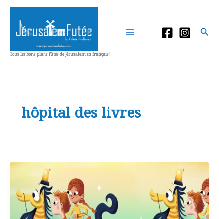
Aller
au
contenu
Rec
Tous les bons plans fûtés de Jérusalem en français!
hôpital des livres