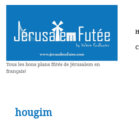
Aller
au
contenu
H
C
Tous les bons plans fûtés de Jérusalem en
français!
hougim