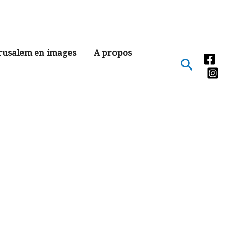
rusalem en images
A propos
Recher