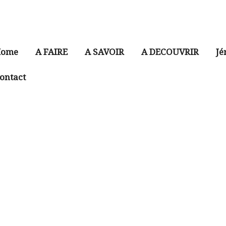
ome
A FAIRE
A SAVOIR
A DECOUVRIR
Jé
ontact