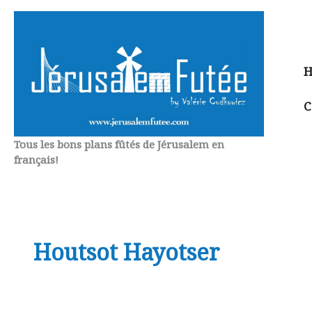
Aller
au
contenu
H
C
Tous les bons plans fûtés de Jérusalem en
français!
Houtsot Hayotser