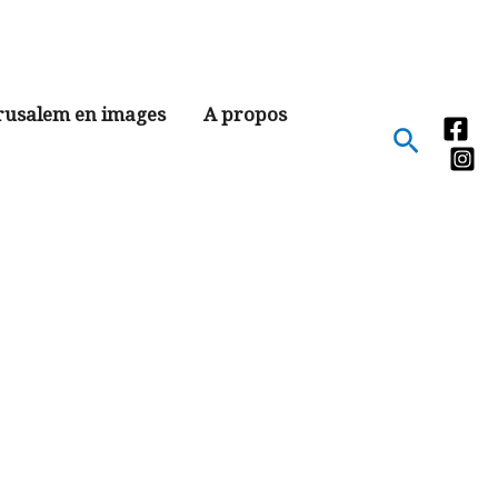
rusalem en images
A propos
Recher