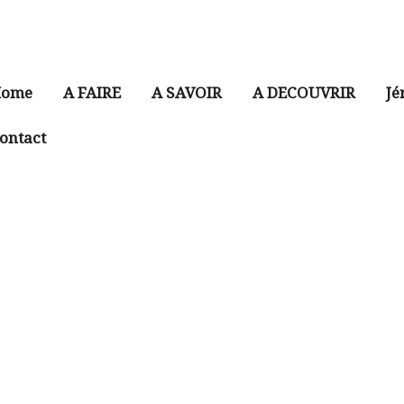
ome
A FAIRE
A SAVOIR
A DECOUVRIR
Jé
ontact