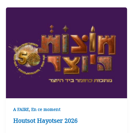
,
A FAIRE
En ce moment
Houtsot Hayotser 2026