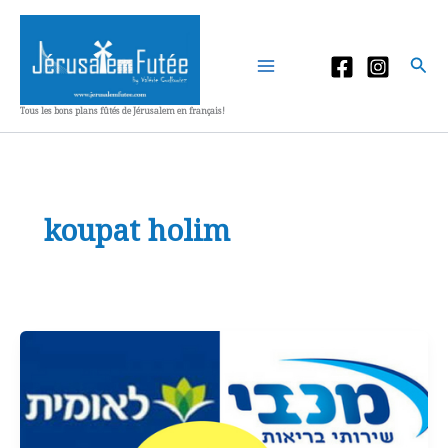
Aller
au
contenu
Rec
Tous les bons plans fûtés de Jérusalem en français!
koupat holim