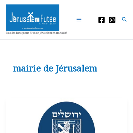
Aller
au
contenu
Rec
Tous les bons plans fûtés de Jérusalem en français!
mairie de Jérusalem