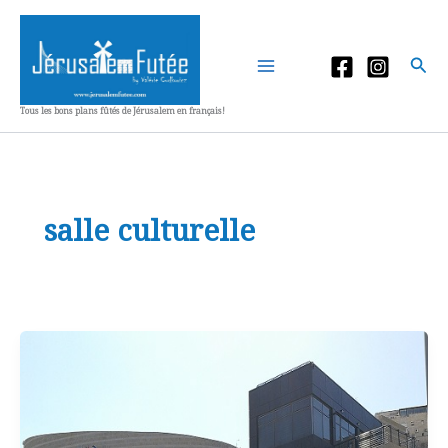
Aller
au
contenu
Rec
Tous les bons plans fûtés de Jérusalem en français!
salle culturelle