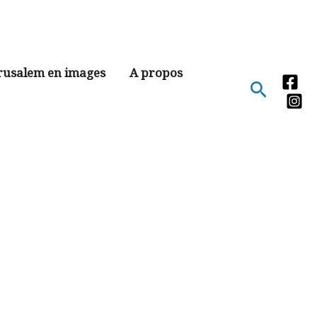
rusalem en images
A propos
Recher