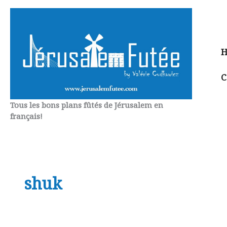
Aller
au
contenu
H
C
Tous les bons plans fûtés de Jérusalem en
français!
shuk