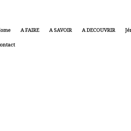
ome
A FAIRE
A SAVOIR
A DECOUVRIR
Jé
ontact