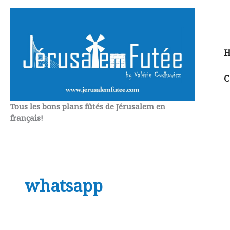
Aller
au
contenu
H
C
Tous les bons plans fûtés de Jérusalem en
français!
whatsapp