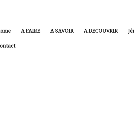
ome
A FAIRE
A SAVOIR
A DECOUVRIR
Jé
ontact