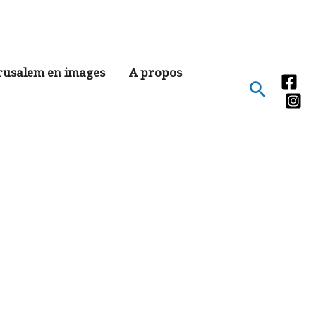
rusalem en images
A propos
Recher