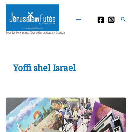
Aller
au
contenu
Rec
Tous les bons plans fûtés de Jérusalem en français!
Yoffi shel Israel