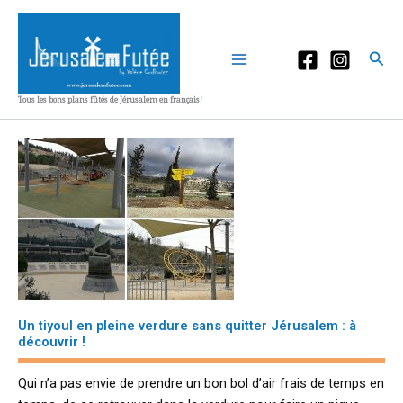
Aller
au
contenu
Rec
Tous les bons plans fûtés de Jérusalem en français!
Un tiyoul en pleine verdure sans quitter Jérusalem : à
découvrir !
Qui n’a pas envie de prendre un bon bol d’air frais de temps en