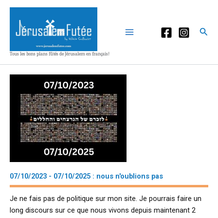
Aller
au
contenu
Rec
Tous les bons plans fûtés de Jérusalem en français!
07/10/2023 - 07/10/2025 : nous n'oublions pas
Je ne fais pas de politique sur mon site. Je pourrais faire un
long discours sur ce que nous vivons depuis maintenant 2