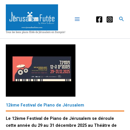
Aller
au
contenu
Rec
Tous les bons plans fûtés de Jérusalem en français!
12ème Festival de Piano de Jérusalem
Le 12ème Festival de Piano de Jérusalem se déroule
cette année du 29 au 31 décembre 2025 au Théâtre de