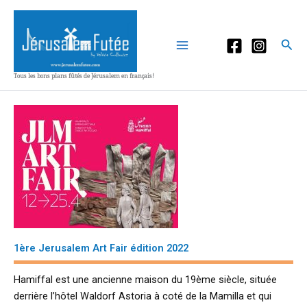
Aller
au
contenu
Rec
Tous les bons plans fûtés de Jérusalem en français!
1ère Jerusalem Art Fair édition 2022
Hamiffal est une ancienne maison du 19ème siècle, située
derrière l’hôtel Waldorf Astoria à coté de la Mamilla et qui