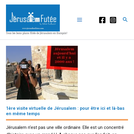
Aller
au
contenu
Rec
Tous les bons plans fûtés de Jérusalem en français!
1ère visite virtuelle de Jérusalem : pour être ici et là-bas
en même temps
Jérusalem n’est pas une ville ordinaire. Elle est un concentré