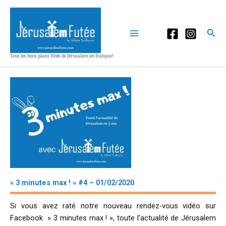
Aller
au
contenu
Rec
Tous les bons plans fûtés de Jérusalem en français!
« 3 minutes max ! » #4 – 01/02/2020
Si vous avez raté notre nouveau rendez-vous vidéo sur
Facebook » 3 minutes max ! », toute l’actualité de Jérusalem