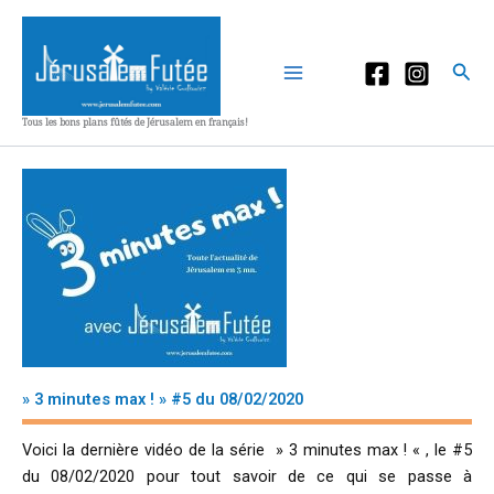
Aller
au
contenu
Rec
Tous les bons plans fûtés de Jérusalem en français!
» 3 minutes max ! » #5 du 08/02/2020
Voici la dernière vidéo de la série » 3 minutes max ! « , le #5
du 08/02/2020 pour tout savoir de ce qui se passe à