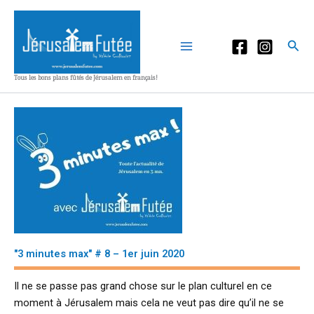
Aller
au
contenu
Rec
Tous les bons plans fûtés de Jérusalem en français!
"3 minutes max" # 8 – 1er juin 2020
Il ne se passe pas grand chose sur le plan culturel en ce
moment à Jérusalem mais cela ne veut pas dire qu’il ne se