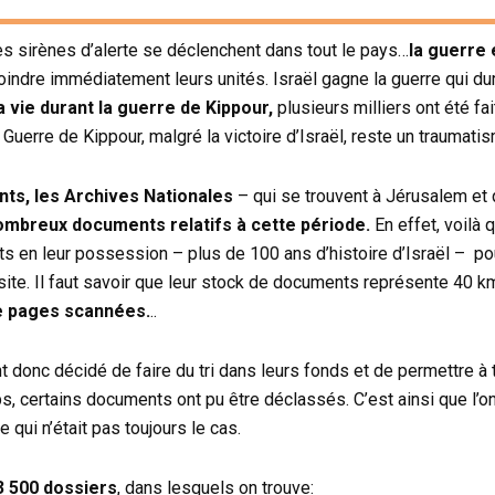
es sirènes d’alerte se déclenchent dans tout le pays…
la guerre 
oindre immédiatement leurs unités. Israël gagne la guerre qui d
a vie durant la guerre de Kippour,
plusieurs milliers ont été fa
 Guerre de Kippour, malgré la victoire d’Israël, reste un traumati
nts,
les Archives Nationales
– qui se trouvent à Jérusalem et q
nombreux documents relatifs à cette période.
En effet, voilà
 en leur possession – plus de 100 ans d’histoire d’Israël – po
 site. Il faut savoir que leur stock de documents représente 40 
de pages scannées.
..
t donc décidé de faire du tri dans leurs fonds et de permettre à 
, certains documents ont pu être déclassés. C’est ainsi que l’on
qui n’était pas toujours le cas.
3 500 dossiers
, dans lesquels on trouve: