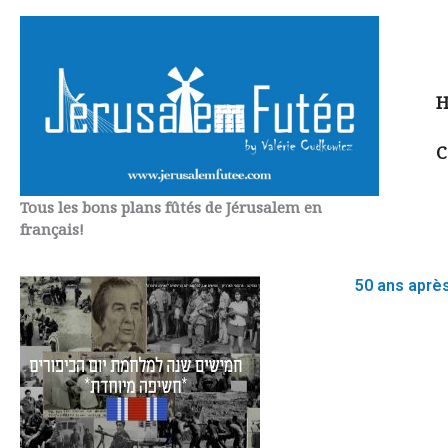
Aller
au
contenu
H
C
Tous les bons plans fûtés de Jérusalem en
français!
50 ans après