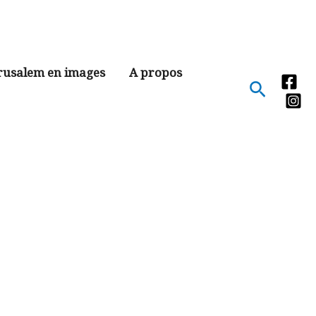
rusalem en images
A propos
Recher