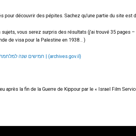
clés pour découvrir des pépites. Sachez qu’une partie du site est 
s sujets, vous serez surpris des résultats (j’ai trouvé 35 pages
nde de visa pour la Palestine en 1938… )
חמישים שנה למלחמת יום הכיפורים *חשיפה מיוחדת* | פרסומים | (archives.gov.il)
u après la fin de la Guerre de Kippour par le « Israel Film Servic