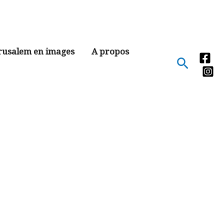
rusalem en images
A propos
Recher