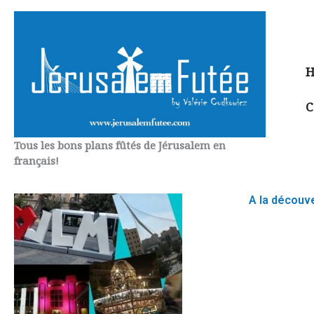
Aller
au
contenu
H
C
Tous les bons plans fûtés de Jérusalem en
français!
A la découv