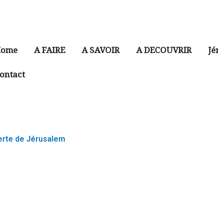
ome
A FAIRE
A SAVOIR
A DECOUVRIR
Jé
ontact
erte de Jérusalem