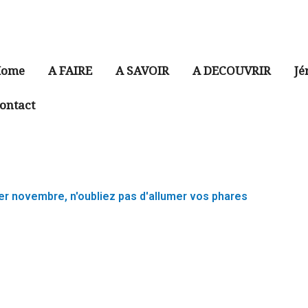
ome
A FAIRE
A SAVOIR
A DECOUVRIR
Jé
ontact
1er novembre, n'oubliez pas d'allumer vos phares