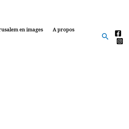
rusalem en images
A propos
Recher