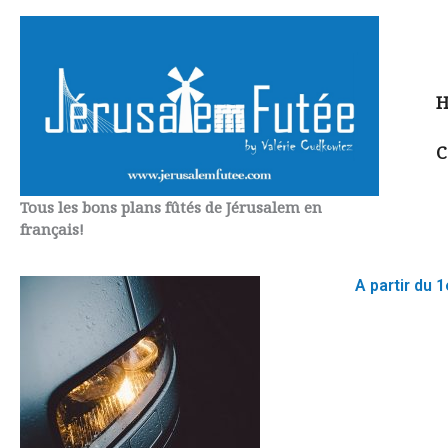
Aller
au
contenu
H
C
Tous les bons plans fûtés de Jérusalem en
français!
A partir du 