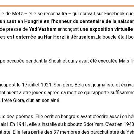
amie de Metz – elle se reconnaîtra – qui écrivait sur Facebook que
un saut en Hongrie en l’honneur du centenaire de la naiss
é de presse de
Yad Vashem
annonçant
une exposition virtuelle
es est enterrée au Har Herzl à Jérusalem
…la boucle était bou
pe occupée pendant la Shoah et qui y avait été executée Mais l
pest le 17 juillet 1921. Son père, Bela est journaliste et écriva
ntinuent à être jouées après sa mort ce qui rapporte suffisamm
frère Giora, d’un an son ainé.
puis des poèmes. Elle écrit en hongrois avant d’écrire aussi en h
halal. En 1941, elle s’installe au kibboutz Sdot Yam. C’est en 1943
tiste. Elle fera partie des 37 membres des parachutistes du Ysh