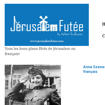
Aller
au
contenu
H
C
Tous les bons plans fûtés de Jérusalem en
français!
Anna Szenes 
français