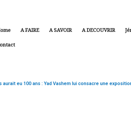
ome
A FAIRE
A SAVOIR
A DECOUVRIR
Jé
ontact
aurait eu 100 ans : Yad Vashem lui consacre une exposition