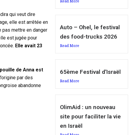
Read More
ira qui veut dire
age, elle est arrêtée en
Auto – Ohel, le festival
ne pas mettre en danger
des food-trucks 2026
lle est jugée pour
noncée.
Elle avait 23
Read More
épouille de Anna est
65ème Festival d’Israël
l’origine par des
Read More
hongroise abandonne
OlimAid : un nouveau
site pour faciliter la vie
en Israël
Read More