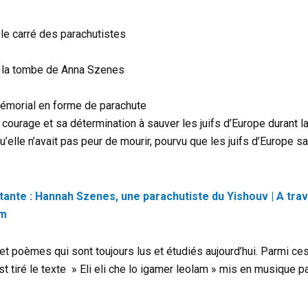
le carré des parachutistes
la tombe de Anna Szenes
émorial en forme de parachute
ourage et sa détermination à sauver les juifs d’Europe durant 
u’elle n’avait pas peur de mourir, pourvu que les juifs d’Europe 
ante : Hannah Szenes, une parachutiste du Yishouv | A tra
em
t poèmes qui sont toujours lus et étudiés aujourd’hui. Parmi ce
t tiré le texte » Eli eli che lo igamer leolam » mis en musique p