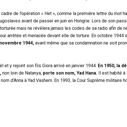
 cadre de l’opération « Het », comme la première lettre du mot had
yougoslaves avant de passer en juin en Hongrie. Lors de son pass
orturée mais ne révèlera jamais les codes de sa radio afin de 
ur arrêtée et menacée devant elle de torture. En octobre 1944 e
7 novembre 1944,
avant même que sa condamnation ne soit pro
et y rejoint son fils Giora arrivé en janvier 1944.
En 1950, la d
,
non loin de Natanya,
porte son nom, Yad Hana.
Il est habité à 
u nom d’Anna à Yad Vashem. En 1993, la Cour Suprême militaire 