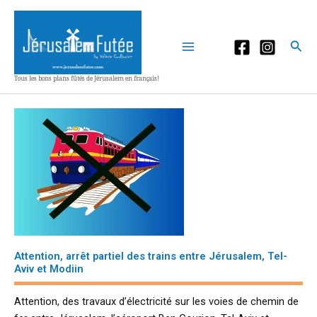
Aller
au
contenu
Rec
Tous les bons plans fûtés de Jérusalem en français!
Attention, arrêt partiel des trains entre Jérusalem, Tel-
Aviv et Modiin
Attention, des travaux d’électricité sur les voies de chemin de