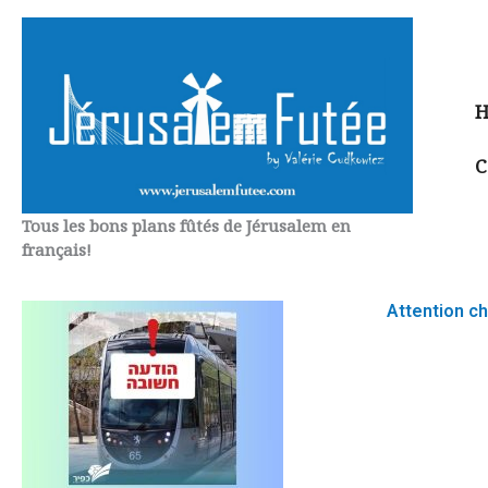
Aller
au
contenu
H
C
Tous les bons plans fûtés de Jérusalem en
français!
Attention ch