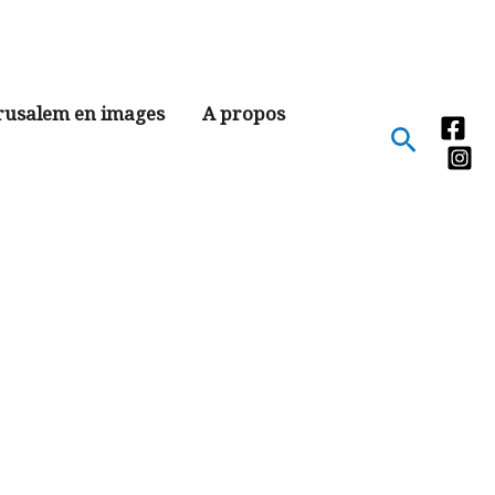
rusalem en images
A propos
Recher